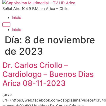
Señal Aire 104.9 F.M. en Arica – Chile
Inicio
Inicio
Día:
8 de noviembre
de 2023
Dr. Carlos Criollo –
Cardiologo – Buenos Dias
Arica 08-11-2023
[arve
url=»https://web.facebook.com/cappissima/videos/135
mibextid=YxdKMJ» title=»Dr. Carlos Criollo –