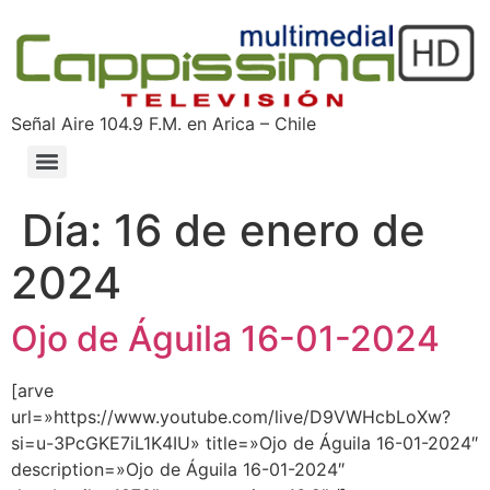
Ir
al
contenido
Señal Aire 104.9 F.M. en Arica – Chile
Día:
16 de enero de
2024
Ojo de Águila 16-01-2024
[arve
url=»https://www.youtube.com/live/D9VWHcbLoXw?
si=u-3PcGKE7iL1K4IU» title=»Ojo de Águila 16-01-2024″
description=»Ojo de Águila 16-01-2024″